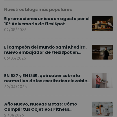
Nuestros blogs más populares
5 promociones únicas en agosto por el
10º Aniversario de FlexiSpot
02/08/2026
El campeón del mundo Sami Khedira,
nuevo embajador de FlexiSpot en
Europa
06/03/2026
EN 527 y EN 1335: qué saber sobre la
normativa de los escritorios elevables
y sillas ergonómicas
29/04/2026
Año Nuevo, Nuevas Metas: Cómo
Cumplir tus Objetivos Fitness
Entrenando en Casa
21/01/2026