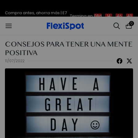
Compra antes, ahorra más | E7
Termina en
08d
:
14
:
46
:
40
Plus -200 €
0
CONSEJOS PARA TENER UNA MENTE
POSITIVA
11/07/2022