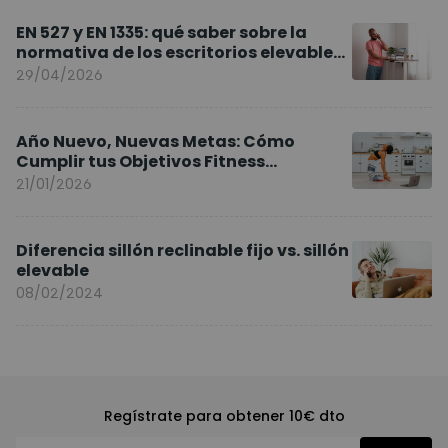
EN 527 y EN 1335: qué saber sobre la
normativa de los escritorios elevables
y sillas ergonómicas
29/04/2026
Año Nuevo, Nuevas Metas: Cómo
Cumplir tus Objetivos Fitness
Entrenando en Casa
21/01/2026
Diferencia sillón reclinable fijo vs. sillón
elevable
08/02/2024
Regístrate para obtener 10€ dto