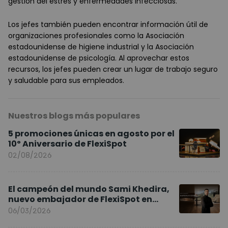
gestión del estrés y enfermedades infecciosas.
Los jefes también pueden encontrar información útil de
organizaciones profesionales como la Asociación
estadounidense de higiene industrial y la Asociación
estadounidense de psicología. Al aprovechar estos
recursos, los jefes pueden crear un lugar de trabajo seguro
y saludable para sus empleados.
Nuestros blogs más populares
5 promociones únicas en agosto por el
10º Aniversario de FlexiSpot
02/08/2026
El campeón del mundo Sami Khedira,
nuevo embajador de FlexiSpot en
Europa
06/03/2026