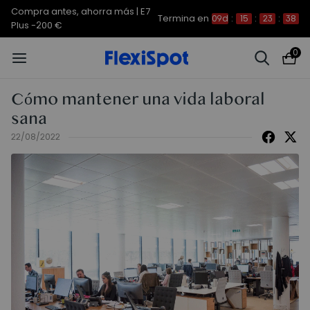
Compra antes, ahorra más | E7
Termina en
09d
:
15
:
23
:
37
Plus -200 €
0
Cómo mantener una vida laboral
sana
22/08/2022