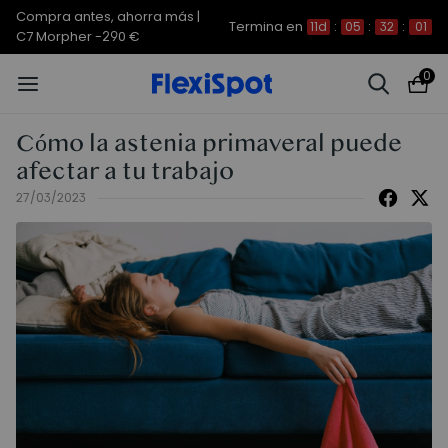
Compra antes, ahorra más |
Termina en
11d
:
05
:
32
:
01
C7 Morpher -290 €
0
Cómo la astenia primaveral puede
afectar a tu trabajo
27/03/2023