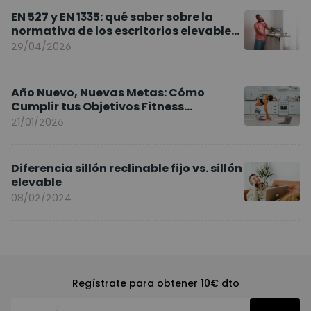
EN 527 y EN 1335: qué saber sobre la
normativa de los escritorios elevables
y sillas ergonómicas
29/04/2026
Año Nuevo, Nuevas Metas: Cómo
Cumplir tus Objetivos Fitness
Entrenando en Casa
21/01/2026
Diferencia sillón reclinable fijo vs. sillón
elevable
08/02/2024
Regístrate para obtener 10€ dto