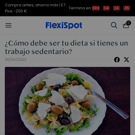
Compra antes, ahorra más | E7
Termina en
09d
:
04
:
24
:
34
Plus -200 €
0
¿Cómo debe ser tu dieta si tienes un
trabajo sedentario?
30/06/2022