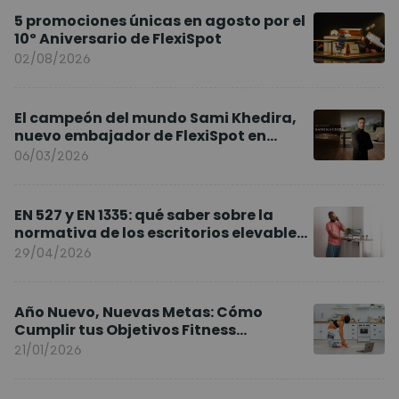
5 promociones únicas en agosto por el
10º Aniversario de FlexiSpot
02/08/2026
El campeón del mundo Sami Khedira,
nuevo embajador de FlexiSpot en
Europa
06/03/2026
EN 527 y EN 1335: qué saber sobre la
normativa de los escritorios elevables
y sillas ergonómicas
29/04/2026
Año Nuevo, Nuevas Metas: Cómo
Cumplir tus Objetivos Fitness
Entrenando en Casa
21/01/2026