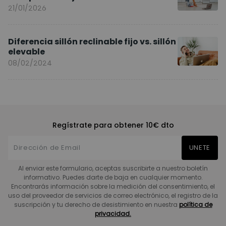
Entrenando en Casa
21/01/2026
Diferencia sillón reclinable fijo vs. sillón
elevable
08/02/2024
Regístrate para obtener 10€ dto
UNETE
Al enviar este formulario, aceptas suscribirte a nuestro boletín
informativo. Puedes darte de baja en cualquier momento.
Encontrarás información sobre la medición del consentimiento, el
uso del proveedor de servicios de correo electrónico, el registro de la
suscripción y tu derecho de desistimiento en nuestra
política de
privacidad.