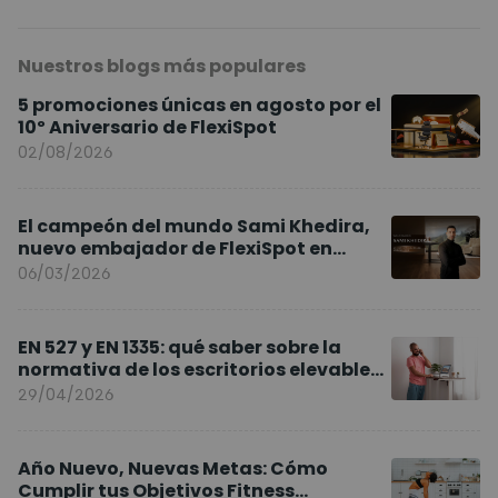
Nuestros blogs más populares
5 promociones únicas en agosto por el
10º Aniversario de FlexiSpot
02/08/2026
El campeón del mundo Sami Khedira,
nuevo embajador de FlexiSpot en
Europa
06/03/2026
EN 527 y EN 1335: qué saber sobre la
normativa de los escritorios elevables
y sillas ergonómicas
29/04/2026
Año Nuevo, Nuevas Metas: Cómo
Cumplir tus Objetivos Fitness