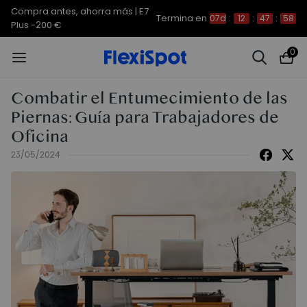
Compra antes, ahorra más | E7
Termina en
07d
:
12
:
47
:
57
Plus -200 €
0
Combatir el Entumecimiento de las
Piernas: Guía para Trabajadores de
Oficina
23/05/2024