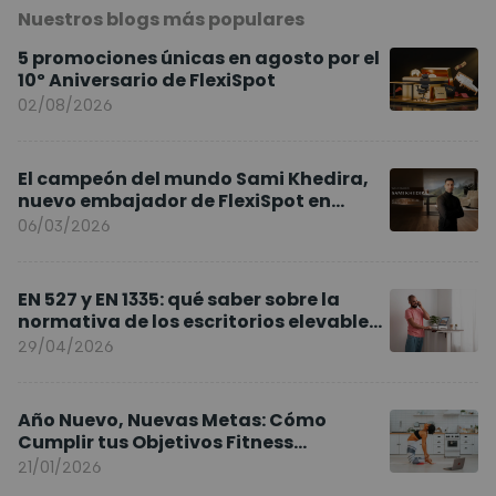
Nuestros blogs más populares
5 promociones únicas en agosto por el
10º Aniversario de FlexiSpot
02/08/2026
El campeón del mundo Sami Khedira,
nuevo embajador de FlexiSpot en
Europa
06/03/2026
EN 527 y EN 1335: qué saber sobre la
normativa de los escritorios elevables
y sillas ergonómicas
29/04/2026
Año Nuevo, Nuevas Metas: Cómo
Cumplir tus Objetivos Fitness
Entrenando en Casa
21/01/2026