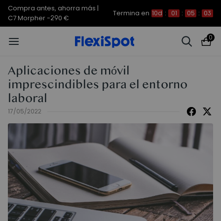
Compra antes, ahorra más |
Termina en
10d
:
01
:
05
:
03
C7 Morpher -290 €
0
Aplicaciones de móvil
imprescindibles para el entorno
laboral
17/05/2022