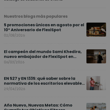
Nuestros blogs más populares
5 promociones únicas en agosto por el
10º Aniversario de FlexiSpot
02/08/2026
El campeón del mundo Sami Khedira,
nuevo embajador de FlexiSpot en
Europa
06/03/2026
EN 527 y EN 1335: qué saber sobre la
normativa de los escritorios elevables
y sillas ergonómicas
29/04/2026
Año Nuevo, Nuevas Metas: Cómo