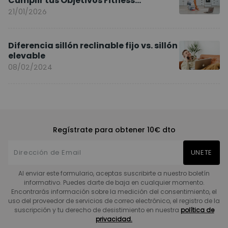
Cumplir tus Objetivos Fitness
Entrenando en Casa
21/01/2026
Diferencia sillón reclinable fijo vs. sillón
elevable
08/02/2024
Regístrate para obtener 10€ dto
UNETE
Al enviar este formulario, aceptas suscribirte a nuestro boletín
informativo. Puedes darte de baja en cualquier momento.
Encontrarás información sobre la medición del consentimiento, el
uso del proveedor de servicios de correo electrónico, el registro de la
suscripción y tu derecho de desistimiento en nuestra
política de
privacidad.