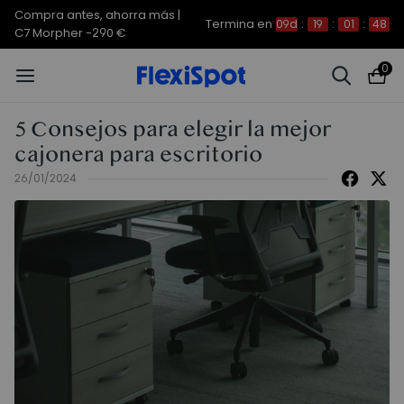
Compra antes, ahorra más | E7
Termina en
09d
:
19
:
01
:
47
Plus -200 €
0
5 Consejos para elegir la mejor
cajonera para escritorio
26/01/2024