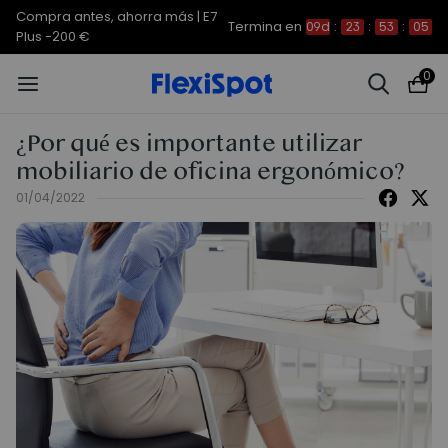
Compra antes, ahorra más | E7
Termina en
09d
:
23
:
53
:
04
Plus -200 €
0
¿Por qué es importante utilizar
mobiliario de oficina ergonómico?
01/04/2022