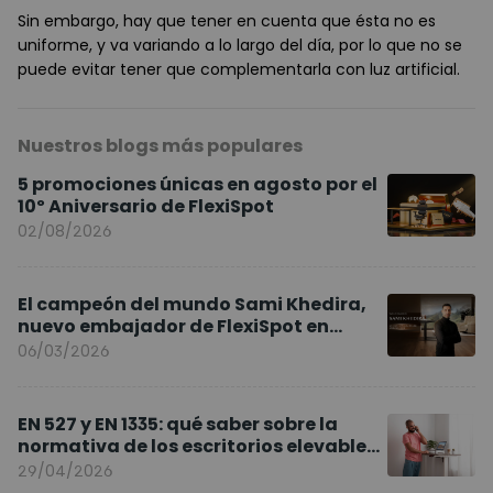
Sin embargo, hay que tener en cuenta que ésta no es
uniforme, y va variando a lo largo del día, por lo que no se
puede evitar tener que complementarla con luz artificial.
Nuestros blogs más populares
5 promociones únicas en agosto por el
10º Aniversario de FlexiSpot
02/08/2026
El campeón del mundo Sami Khedira,
nuevo embajador de FlexiSpot en
Europa
06/03/2026
EN 527 y EN 1335: qué saber sobre la
normativa de los escritorios elevables
y sillas ergonómicas
29/04/2026