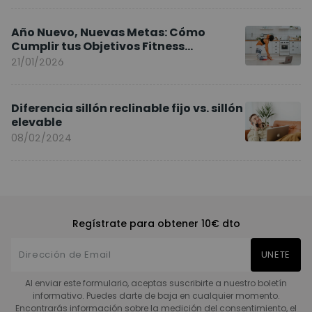
Año Nuevo, Nuevas Metas: Cómo
Cumplir tus Objetivos Fitness
Entrenando en Casa
21/01/2026
Diferencia sillón reclinable fijo vs. sillón
elevable
08/02/2024
Regístrate para obtener 10€ dto
UNETE
Al enviar este formulario, aceptas suscribirte a nuestro boletín
informativo. Puedes darte de baja en cualquier momento.
Encontrarás información sobre la medición del consentimiento, el