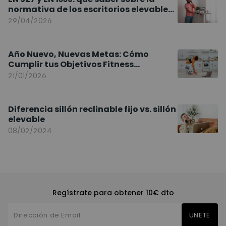
normativa de los escritorios elevables
y sillas ergonómicas
29/04/2026
Año Nuevo, Nuevas Metas: Cómo
Cumplir tus Objetivos Fitness
Entrenando en Casa
21/01/2026
Diferencia sillón reclinable fijo vs. sillón
elevable
08/02/2024
Regístrate para obtener 10€ dto
UNETE