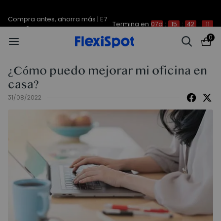
Compra antes, ahorra más | E7
Termina en
07d
:
15
:
42
:
11
Plus -200 €
0
¿Cómo puedo mejorar mi oficina en
casa?
31/08/2022