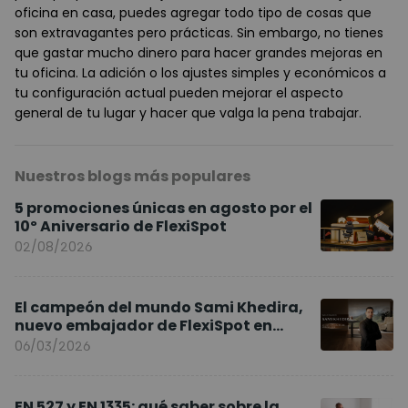
oficina en casa, puedes agregar todo tipo de cosas que
son extravagantes pero prácticas. Sin embargo, no tienes
que gastar mucho dinero para hacer grandes mejoras en
tu oficina. La adición o los ajustes simples y económicos a
tu configuración actual pueden mejorar el aspecto
general de tu lugar y hacer que valga la pena trabajar.
Nuestros blogs más populares
5 promociones únicas en agosto por el
10º Aniversario de FlexiSpot
02/08/2026
El campeón del mundo Sami Khedira,
nuevo embajador de FlexiSpot en
Europa
06/03/2026
EN 527 y EN 1335: qué saber sobre la