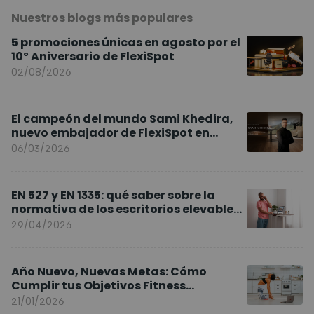
Nuestros blogs más populares
5 promociones únicas en agosto por el
10º Aniversario de FlexiSpot
02/08/2026
El campeón del mundo Sami Khedira,
nuevo embajador de FlexiSpot en
Europa
06/03/2026
EN 527 y EN 1335: qué saber sobre la
normativa de los escritorios elevables
y sillas ergonómicas
29/04/2026
Año Nuevo, Nuevas Metas: Cómo
Cumplir tus Objetivos Fitness
Entrenando en Casa
21/01/2026