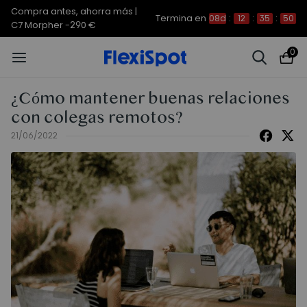
Compra antes, ahorra más |
Termina en
08d
:
12
:
35
:
50
C7 Morpher -290 €
0
¿Cómo mantener buenas relaciones
con colegas remotos?
21/06/2022