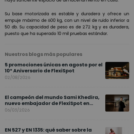
haya suficiente espacio de almacenamiento en casa.
Su base motorizada es estable y duradera y ofrece un
empuje m
á
ximo de 600 kg, con un nivel de ruido inferior a
50 db. Su capacidad de peso es de 272 kg y es duradera,
puesto que ha superado 10 mil pruebas est
ándar.
Nuestros blogs más populares
5 promociones únicas en agosto por el
10º Aniversario de FlexiSpot
02/08/2026
El campeón del mundo Sami Khedira,
nuevo embajador de FlexiSpot en
Europa
06/03/2026
EN 527 y EN 1335: qué saber sobre la