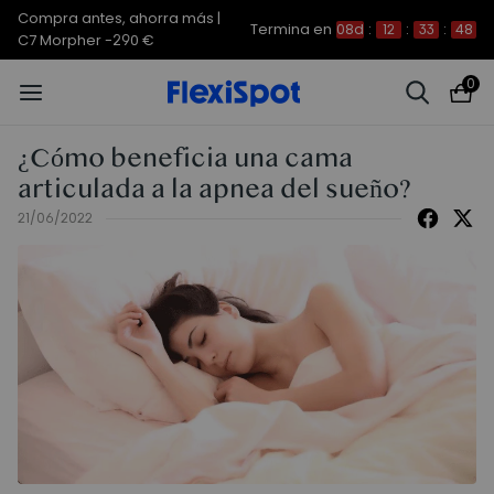
Compra antes, ahorra más | E7
Termina en
08d
:
12
:
33
:
47
Plus -200 €
0
¿Cómo beneficia una cama
articulada a la apnea del sueño?
21/06/2022