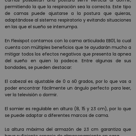
camas posibilitan una postura semi vertical al dormir,
permitiendo la que la respiración sea la correcta. Este tipo
de camas puede ajustarse a la postura que quieras,
adapt
á
ndose al sistema respiratorio y evitando situaciones
en las que el sueñ
o se interrumpa.
En Flexispot contamos con la cama articulada EB01, la cual
cuenta con m
ú
ltiples beneficios que te ayudar
á
n mucho a
mitigar todos los efectos negativos que presenta la apnea
del sueño en quien la padece. Entre algunas de sus
bondades, se pueden destacar:
El cabezal es ajustable de 0 a 60 grados, por lo que vas a
poder encontrar f
á
cilmente un
á
ngulo perfecto para leer,
ver la televisió
n o dormir.
El somier es regulable en altura (8, 15 y 23 cm), por lo que
se puede adaptar a diferentes marcos de cama.
La altura m
á
xima del armazón de 23 cm garantiza que