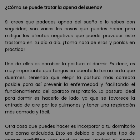
¿
C
ómo se puede tratar la apena del sueñ
o?
Si crees que padeces apnea del sueño o lo sabes con
seguridad, son varias las cosas que puedes hacer para
mitigar los efectos negativos que puede provocar este
trastorno en tu d
í
a a d
í
a.
¡Toma nota de ellos y ponlos en
pr
áctica!
Uno de ellos es cambiar la postura al dormir. Es decir, es
muy importante que tengas en cuenta la forma en la que
duermes, teniendo que elegir la postura m
á
s correcta
posible para as
í
prevenir la enfermedad y facilitando el
funcionamiento del aparato respiratorio. La postura ideal
para dormir es hacerlo de lado, ya que se favorece la
entrada de aire por los pulmones y tener una respiració
n
má
s c
ómoda y f
á
cil.
Otra cosa que puedes hacer es incorporar a tu dormitorio
una cama articulada. Esto es debido a que este tipo de