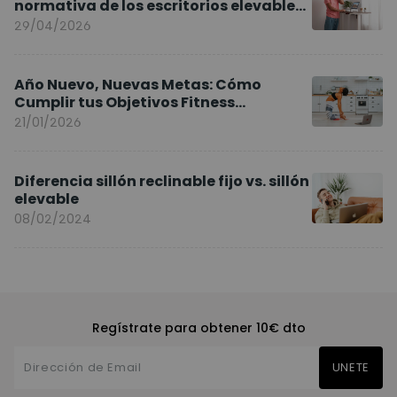
normativa de los escritorios elevables
y sillas ergonómicas
29/04/2026
Año Nuevo, Nuevas Metas: Cómo
Cumplir tus Objetivos Fitness
Entrenando en Casa
21/01/2026
Diferencia sillón reclinable fijo vs. sillón
elevable
08/02/2024
Regístrate para obtener 10€ dto
UNETE