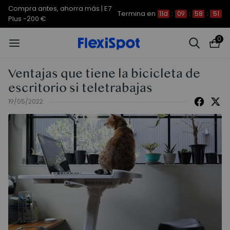
Compra antes, ahorra más | E7
Termina en
11d
:
09
:
58
:
51
Plus -200 €
0
Ventajas que tiene la bicicleta de
escritorio si teletrabajas
19/05/2022