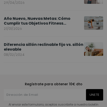
y sillas ergonómicas
29/04/2026
Año Nuevo, Nuevas Metas: Cómo
Cumplir tus Objetivos Fitness
Entrenando en Casa
21/01/2026
Diferencia sillón reclinable fijo vs. sillón
elevable
08/02/2024
Regístrate para obtener 10€ dto
UNETE
Al enviar este formulario, aceptas suscribirte a nuestro boletín