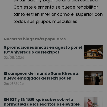
Con este elemento se puede rehabilitar
tanto el tren inferior como el superior con
todos sus grupos musculares.
Nuestros blogs más populares
5 promociones únicas en agosto por el
10º Aniversario de FlexiSpot
02/08/2026
El campeón del mundo Sami Khedira,
nuevo embajador de FlexiSpot en
Europa
06/03/2026
EN 527 y EN 1335: qué saber sobre la
normativa de los escritorios elevables