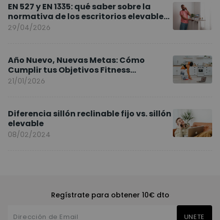
EN 527 y EN 1335: qué saber sobre la
normativa de los escritorios elevables
y sillas ergonómicas
29/04/2026
Año Nuevo, Nuevas Metas: Cómo
Cumplir tus Objetivos Fitness
Entrenando en Casa
21/01/2026
Diferencia sillón reclinable fijo vs. sillón
elevable
08/02/2024
Regístrate para obtener 10€ dto
UNETE