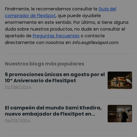
Finalmente, le recomendamos consultar la
Guía del
comprador de FlexiSpot
, que puede ayudarle
enormemente en este sentido. Por último, si tiene alguna
duda sobre nuestros productos, no dude en consultar el
apartado de
Preguntas frecuentes
o contacte
directamente con nosotros en
info.es@flexispot.com
.
Nuestros blogs más populares
5 promociones únicas en agosto por el
10º Aniversario de FlexiSpot
02/08/2026
El campeón del mundo Sami Khedira,
nuevo embajador de FlexiSpot en
Europa
06/03/2026