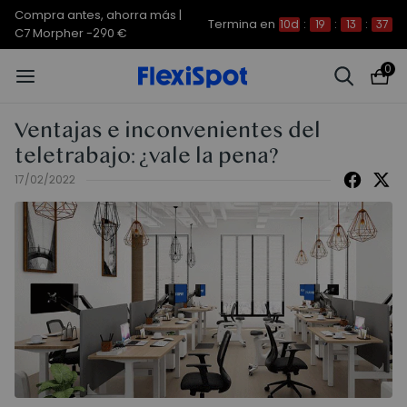
Compra antes, ahorra más |
Termina en
10d
:
19
:
13
:
37
C7 Morpher -290 €
0
Ventajas e inconvenientes del
teletrabajo: ¿vale la pena?
17/02/2022