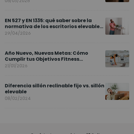
06/03/2026
EN 527 y EN 1335: qué saber sobre la
normativa de los escritorios elevables
y sillas ergonómicas
29/04/2026
Año Nuevo, Nuevas Metas: Cómo
Cumplir tus Objetivos Fitness
Entrenando en Casa
21/01/2026
Diferencia sillón reclinable fijo vs. sillón
elevable
08/02/2024