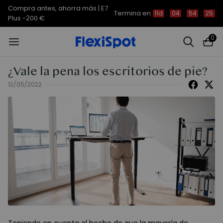
Compra antes, ahorra más | E7
Termina en
11d
:
04
:
54
:
24
Plus -200 €
0
¿Vale la pena los escritorios de pie?
12/05/2022