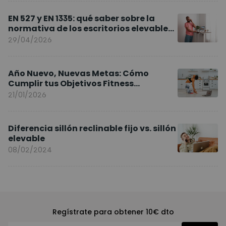
EN 527 y EN 1335: qué saber sobre la
normativa de los escritorios elevables
y sillas ergonómicas
29/04/2026
Año Nuevo, Nuevas Metas: Cómo
Cumplir tus Objetivos Fitness
Entrenando en Casa
21/01/2026
Diferencia sillón reclinable fijo vs. sillón
elevable
08/02/2024
Regístrate para obtener 10€ dto