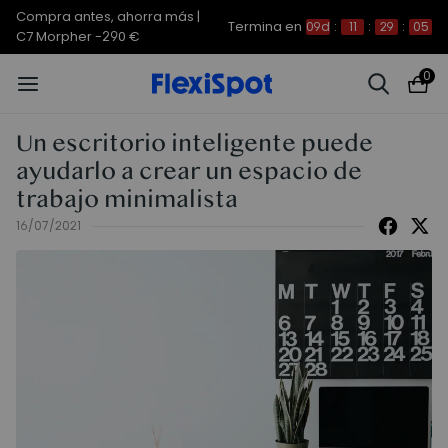
Compra antes, ahorra más | E7
Termina en
09d
:
11
:
29
:
04
Plus -200 €
0
Un escritorio inteligente puede
ayudarlo a crear un espacio de
trabajo minimalista
16/07/2021