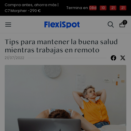
Compra antes, ahorra más |
Termina en
08d
:
10
:
21
:
21
C7 Morpher -290 €
0
Tips para mantener la buena salud
mientras trabajas en remoto
21/07/2022