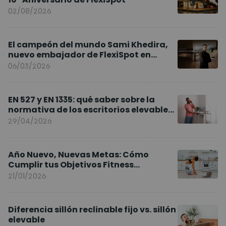
02/08/2026
El campeón del mundo Sami Khedira,
nuevo embajador de FlexiSpot en
Europa
06/03/2026
EN 527 y EN 1335: qué saber sobre la
normativa de los escritorios elevables
y sillas ergonómicas
29/04/2026
Año Nuevo, Nuevas Metas: Cómo
Cumplir tus Objetivos Fitness
Entrenando en Casa
21/01/2026
Diferencia sillón reclinable fijo vs. sillón
elevable