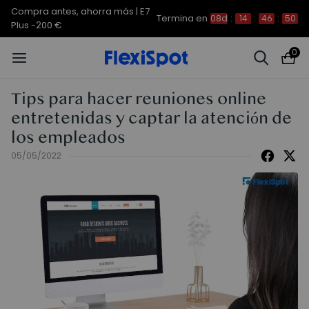
Compra antes, ahorra más | E7
Termina en
08d
:
14
:
46
:
50
Plus -200 €
0
Tips para hacer reuniones online
entretenidas y captar la atención de
los empleados
05/05/2022