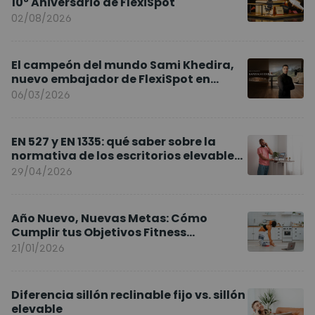
10º Aniversario de FlexiSpot
02/08/2026
El campeón del mundo Sami Khedira,
nuevo embajador de FlexiSpot en
Europa
06/03/2026
EN 527 y EN 1335: qué saber sobre la
normativa de los escritorios elevables
y sillas ergonómicas
29/04/2026
Año Nuevo, Nuevas Metas: Cómo
Cumplir tus Objetivos Fitness
Entrenando en Casa
21/01/2026
Diferencia sillón reclinable fijo vs. sillón
elevable