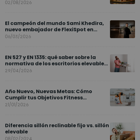
02/08/2026
El campeón del mundo Sami Khedira,
nuevo embajador de FlexiSpot en
Europa
06/03/2026
EN 527 y EN 1335: qué saber sobre la
normativa de los escritorios elevables
y sillas ergonómicas
29/04/2026
Año Nuevo, Nuevas Metas: Cómo
Cumplir tus Objetivos Fitness
Entrenando en Casa
21/01/2026
Diferencia sillón reclinable fijo vs. sillón
elevable
08/02/2024