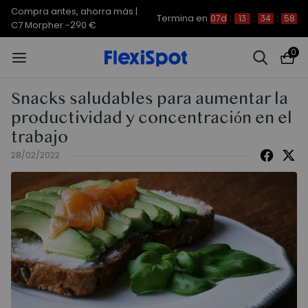
Compra antes, ahorra más |
Termina en
07d
:
13
:
34
:
58
C7 Morpher -290 €
0
Snacks saludables para aumentar la
productividad y concentración en el
trabajo
28/02/2022