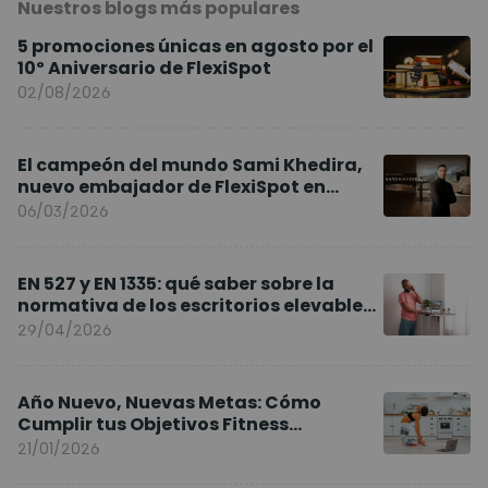
Nuestros blogs más populares
5 promociones únicas en agosto por el
10º Aniversario de FlexiSpot
02/08/2026
El campeón del mundo Sami Khedira,
nuevo embajador de FlexiSpot en
Europa
06/03/2026
EN 527 y EN 1335: qué saber sobre la
normativa de los escritorios elevables
y sillas ergonómicas
29/04/2026
Año Nuevo, Nuevas Metas: Cómo
Cumplir tus Objetivos Fitness
Entrenando en Casa
21/01/2026