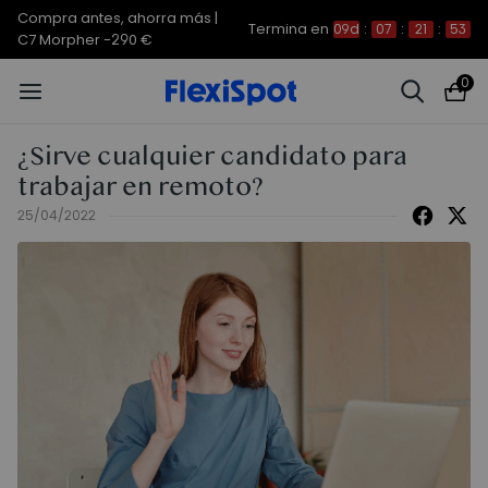
Compra antes, ahorra más |
Termina en
09d
:
07
:
21
:
53
C7 Morpher -290 €
0
¿Sirve cualquier candidato para
trabajar en remoto?
25/04/2022