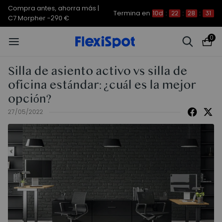
Compra antes, ahorra más | E7
Termina en
10d
:
22
:
28
:
30
Plus -200 €
0
Silla de asiento activo vs silla de
oficina estándar: ¿cuál es la mejor
opción?
27/05/2022