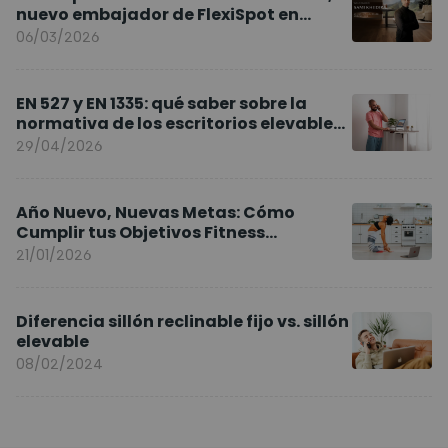
nuevo embajador de FlexiSpot en
Europa
06/03/2026
EN 527 y EN 1335: qué saber sobre la
normativa de los escritorios elevables
y sillas ergonómicas
29/04/2026
Año Nuevo, Nuevas Metas: Cómo
Cumplir tus Objetivos Fitness
Entrenando en Casa
21/01/2026
Diferencia sillón reclinable fijo vs. sillón
elevable
08/02/2024