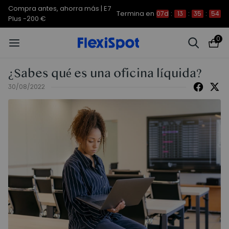
Compra antes, ahorra más | E7
Termina en
07d
:
13
:
35
:
54
Plus -200 €
0
¿Sabes qué es una oficina líquida?
30/08/2022