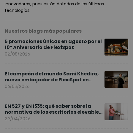
innovadoras, pues están dotadas de las últimas
tecnologías.
Nuestros blogs más populares
5 promociones únicas en agosto por el
10º Aniversario de FlexiSpot
02/08/2026
El campeón del mundo Sami Khedira,
nuevo embajador de FlexiSpot en
Europa
06/03/2026
EN 527 y EN 1335: qué saber sobre la
normativa de los escritorios elevables
y sillas ergonómicas
29/04/2026