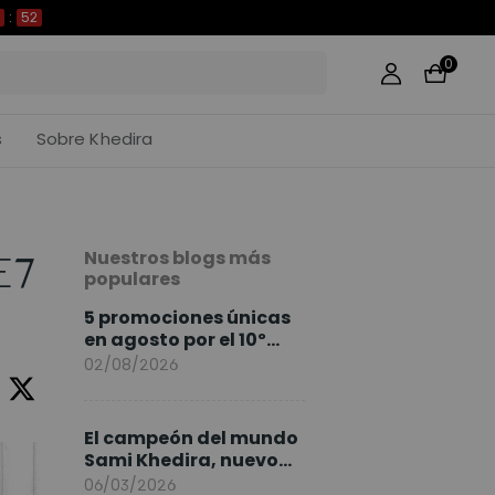
51
0
s
Sobre Khedira
Nuestros blogs más
E7
populares
5 promociones únicas
en agosto por el 10º
Aniversario de
02/08/2026
FlexiSpot
El campeón del mundo
Sami Khedira, nuevo
embajador de
06/03/2026