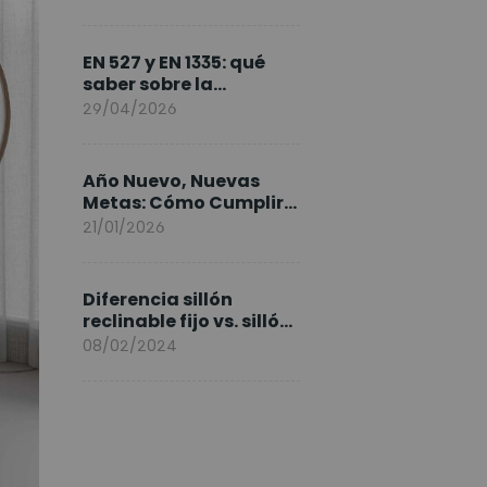
FlexiSpot en Europa
EN 527 y EN 1335: qué
saber sobre la
normativa de los
29/04/2026
escritorios elevables y
sillas ergonómicas
Año Nuevo, Nuevas
Metas: Cómo Cumplir
tus Objetivos Fitness
21/01/2026
Entrenando en Casa
Diferencia sillón
reclinable fijo vs. sillón
elevable
08/02/2024