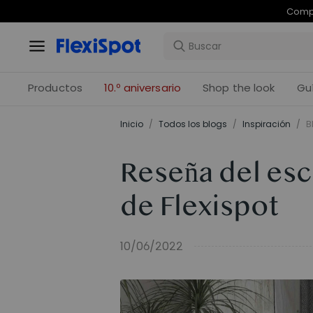
Com
Productos
10.º aniversario
Shop the look
Gu
Inicio
/
Todos los blogs
/
Inspiración
/
B
Reseña del esc
de Flexispot
10/06/2022