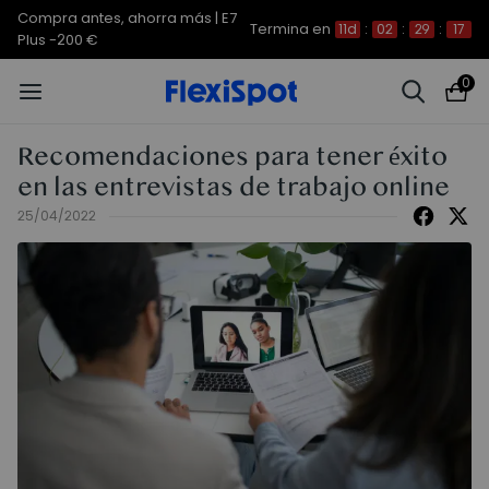
Compra antes, ahorra más | E7
Termina en
11d
:
02
:
29
:
17
Plus -200 €
0
Recomendaciones para tener éxito
en las entrevistas de trabajo online
25/04/2022