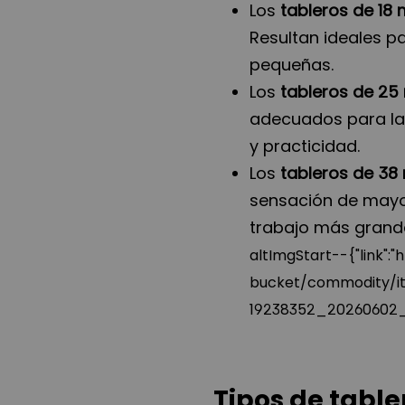
Los
tableros de 1
Resultan ideales p
pequeñas.
Los
tableros de 2
adecuados para la
y practicidad.
Los
tableros de 3
sensación de mayor
trabajo más grand
altImgStart--{"link"
bucket/commodity/i
19238352_20260602_u
Tipos de table