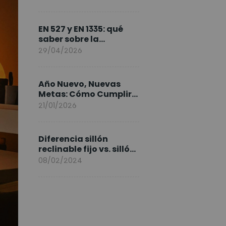
FlexiSpot en Europa
EN 527 y EN 1335: qué
saber sobre la
normativa de los
29/04/2026
escritorios elevables y
sillas ergonómicas
Año Nuevo, Nuevas
Metas: Cómo Cumplir
tus Objetivos Fitness
21/01/2026
Entrenando en Casa
Diferencia sillón
reclinable fijo vs. sillón
elevable
08/02/2024