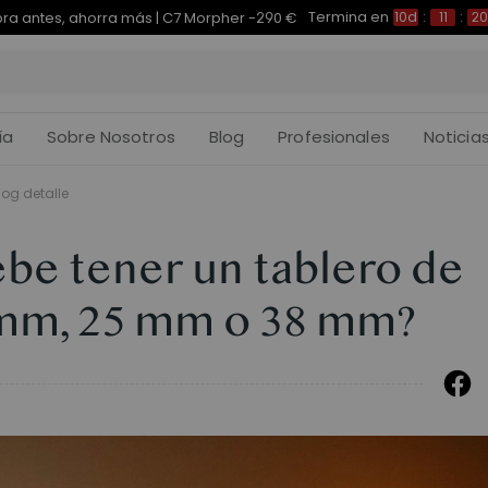
Termina en
pra antes, ahorra más | E7 Plus -200 €
10d
:
11
:
20
:
ía
Sobre Nosotros
Blog
Profesionales
Noticia
log detalle
be tener un tablero de
8 mm, 25 mm o 38 mm?