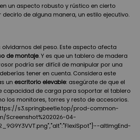
n un aspecto robusto y rústico en cierto
decirlo de alguna manera, un estilo ejecutivo.
 olvidarnos del peso. Este aspecto afecta
so de montaje
. Y es que un tablero de madera
sor podría ser difícil de manipular por una
 deberías tener en cuenta. Considera este
zas un
escritorio elevable
: asegúrate de que el
te capacidad de carga para soportar el tablero
mo los monitores, torres y resto de accesorios.
:"https://s3.springbeetle.top/prod-common-
em/Screenshot%202026-04-
9G9Y3VVT.png","alt":"FlexiSpot"}--altImgEnd-