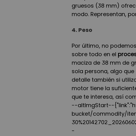
gruesos (38 mm) ofrece
modo. Representan, por 
4.
Peso
Por último, no podemos
sobre todo en el
proce
maciza de 38 mm de gro
sola persona, algo que
detalle también si utili
motor tiene la suficien
que te interesa, así co
--altImgStart--{"link"
bucket/commodity/it
30%20142702_20260602_
-