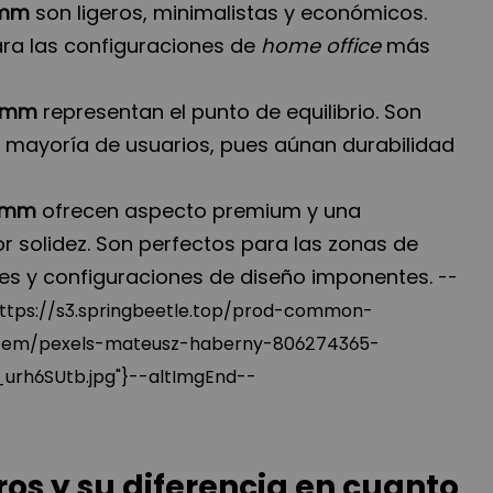
8 mm
son ligeros, minimalistas y económicos.
ara las configuraciones de
home office
más
5 mm
representan el punto de equilibrio. Son
 mayoría de usuarios, pues aúnan durabilidad
8 mm
ofrecen aspecto premium y una
 solidez. Son perfectos para las zonas de
es y configuraciones de diseño imponentes.
--
:"https://s3.springbeetle.top/prod-common-
tem/pexels-mateusz-haberny-806274365-
rh6SUtb.jpg"}--altImgEnd--
ros y su diferencia en cuanto