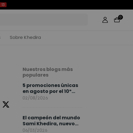
13
0
s
Sobre Khedira
Nuestros blogs más
populares
5 promociones únicas
en agosto por el 10º
Aniversario de
02/08/2026
FlexiSpot
El campeón del mundo
Sami Khedira, nuevo
embajador de
06/03/2026