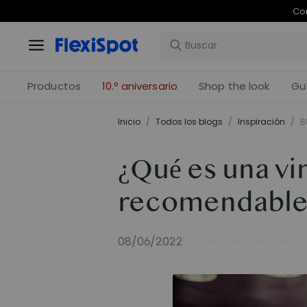
Com
Productos
10.º aniversario
Shop the look
Gu
Inicio
/
Todos los blogs
/
Inspiración
/
B
¿Qué es una vi
recomendable 
08/06/2022