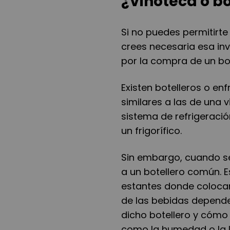
¿Vinoteca o bo
Si no puedes permitirte
crees necesaria esa in
por la compra de un bot
Existen botelleros o en
similares a las de una 
sistema de refrigeraci
un frigorífico.
Sin embargo, cuando se
a un botellero común. 
estantes donde colocar 
de las bebidas depende
dicho botellero y cómo 
como la humedad o la l