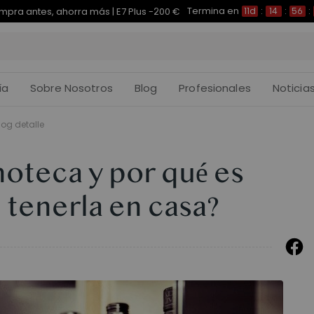
Termina en
pra antes, ahorra más | E7 Plus -200 €
11d
:
14
:
56
:
ía
Sobre Nosotros
Blog
Profesionales
Noticia
log detalle
noteca y por qué es
tenerla en casa?