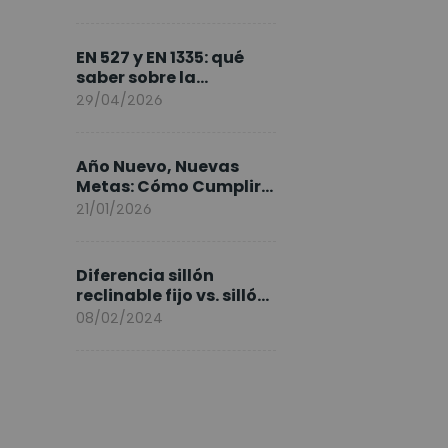
FlexiSpot en Europa
EN 527 y EN 1335: qué
saber sobre la
normativa de los
29/04/2026
escritorios elevables y
sillas ergonómicas
Año Nuevo, Nuevas
Metas: Cómo Cumplir
tus Objetivos Fitness
21/01/2026
Entrenando en Casa
Diferencia sillón
reclinable fijo vs. sillón
elevable
08/02/2024