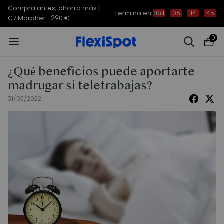
Compra antes, ahorra más |
Termina en
10d
:
06
:
14
:
45
C7 Morpher -290 €
0
¿Qué beneficios puede aportarte
madrugar si teletrabajas?
31/03/2022