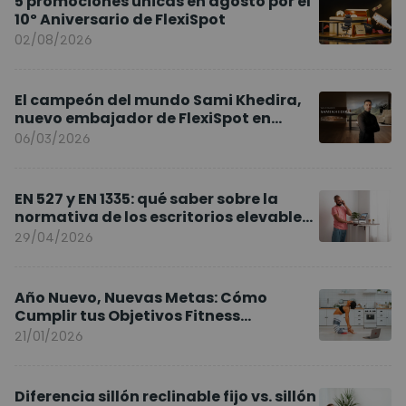
5 promociones únicas en agosto por el
10º Aniversario de FlexiSpot
02/08/2026
El campeón del mundo Sami Khedira,
nuevo embajador de FlexiSpot en
Europa
06/03/2026
EN 527 y EN 1335: qué saber sobre la
normativa de los escritorios elevables
y sillas ergonómicas
29/04/2026
Año Nuevo, Nuevas Metas: Cómo
Cumplir tus Objetivos Fitness
Entrenando en Casa
21/01/2026
Diferencia sillón reclinable fijo vs. sillón