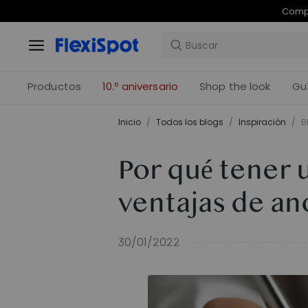
Com
Productos
10.º aniversario
Shop the look
Gu
Inicio
/
Todos los blogs
/
Inspiración
/
B
Por qué tener 
ventajas de an
30/01/2022