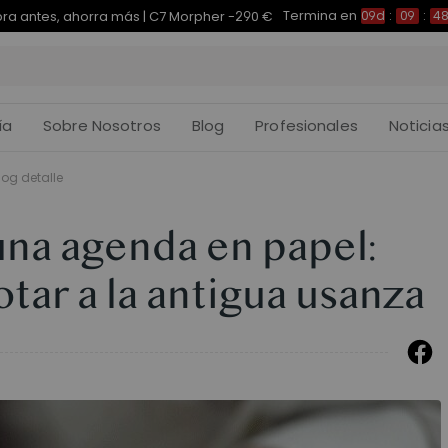
Termina en
pra antes, ahorra más | E7 Plus -200 €
09d
:
09
:
48
:
ía
Sobre Nosotros
Blog
Profesionales
Noticia
log detalle
una agenda en papel:
otar a la antigua usanza