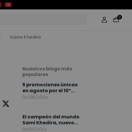
37
0
s
Sobre Khedira
Nuestros blogs más
populares
5 promociones únicas
en agosto por el 10º
Aniversario de
02/08/2026
FlexiSpot
El campeón del mundo
Sami Khedira, nuevo
embajador de
06/03/2026