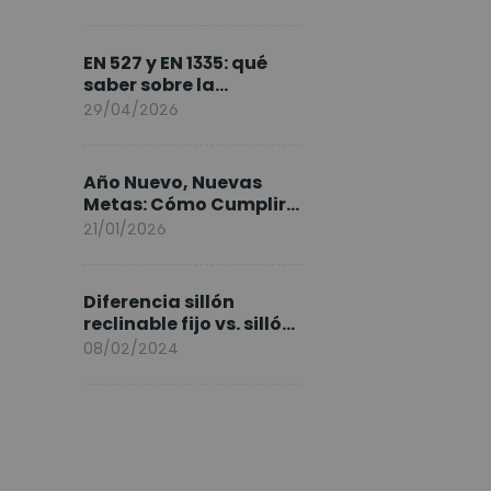
FlexiSpot en Europa
EN 527 y EN 1335: qué
saber sobre la
normativa de los
29/04/2026
escritorios elevables y
sillas ergonómicas
Año Nuevo, Nuevas
Metas: Cómo Cumplir
tus Objetivos Fitness
21/01/2026
Entrenando en Casa
Diferencia sillón
reclinable fijo vs. sillón
elevable
08/02/2024