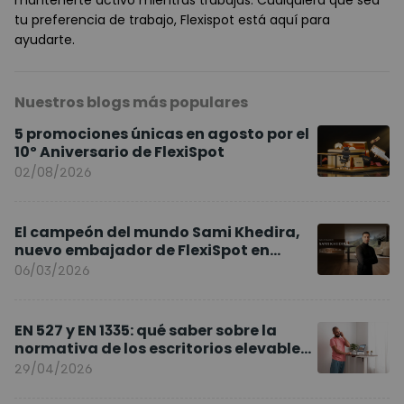
tu preferencia de trabajo, Flexispot está aquí para
ayudarte.
Nuestros blogs más populares
5 promociones únicas en agosto por el
10º Aniversario de FlexiSpot
02/08/2026
El campeón del mundo Sami Khedira,
nuevo embajador de FlexiSpot en
Europa
06/03/2026
EN 527 y EN 1335: qué saber sobre la
normativa de los escritorios elevables
y sillas ergonómicas
29/04/2026