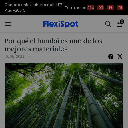
Compra antes, ahorra más | E7
Termina en
09d
:
03
:
14
:
50
Plus -200 €
0
Por qué el bambú es uno de los
mejores materiales
10/05/2022