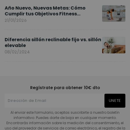
Año Nuevo, Nuevas Metas: Cómo
Cumplir tus Objetivos Fitness
Entrenando en Casa
21/01/2026
Diferencia sillón reclinable fijo vs. sillón
elevable
08/02/2024
Regístrate para obtener 10€ dto
UNETE
Al enviar este formulario, aceptas suscribirte a nuestro boletín
informativo. Puedes darte de baja en cualquier momento.
Encontrarás información sobre la medición del consentimiento, el
uso del proveedor de servicios de correo electrónico, el registro de la