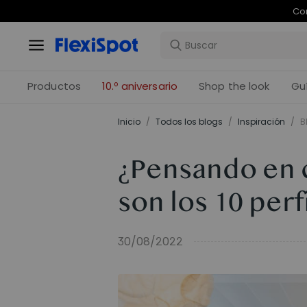
Com
Productos
10.º aniversario
Shop the look
Gu
Inicio
/
Todos los blogs
/
Inspiración
/
B
¿Pensando en 
son los 10 per
30/08/2022