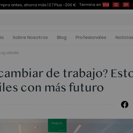
Termina en
pra antes, ahorra más | E7 Plus -200 €
10d
:
12
:
39
:
ía
Sobre Nosotros
Blog
Profesionales
Noticia
log detalle
cambiar de trabajo? Est
files con más futuro