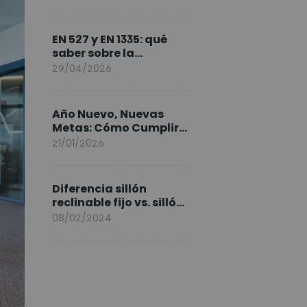
FlexiSpot en Europa
EN 527 y EN 1335: qué
saber sobre la
normativa de los
29/04/2026
escritorios elevables y
sillas ergonómicas
Año Nuevo, Nuevas
Metas: Cómo Cumplir
tus Objetivos Fitness
21/01/2026
Entrenando en Casa
Diferencia sillón
reclinable fijo vs. sillón
elevable
08/02/2024