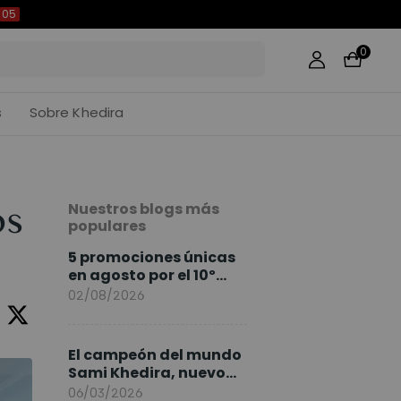
04
0
s
Sobre Khedira
Nuestros blogs más
os
populares
5 promociones únicas
en agosto por el 10º
Aniversario de
02/08/2026
FlexiSpot
El campeón del mundo
Sami Khedira, nuevo
embajador de
06/03/2026