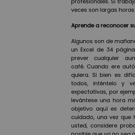
profesionales. Si trab
veces son largas horas
Aprende a reconocer su
Algunos son de mañana 
un Excel de 34 página
prever cualquier au
café. Cuando ere autó
quiera. Si bien es dif
todos, inténtelo y 
expectativas, por ejemp
levántese una hora má
objetivo aquí es dete
cuidado, una vez que 
usted, considere prob
posible que ya no sea 