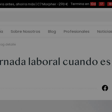
Termina en
pra antes, ahorra más | E7 Plus -200 €
10d
:
17
:
18
:
ía
Sobre Nosotros
Blog
Profesionales
Noticia
log detalle
rnada laboral cuando es