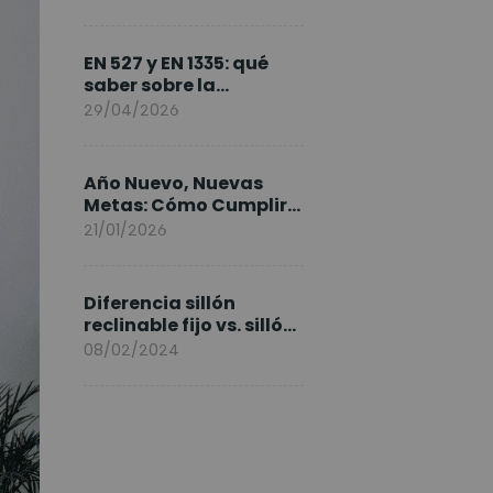
FlexiSpot en Europa
EN 527 y EN 1335: qué
saber sobre la
normativa de los
29/04/2026
escritorios elevables y
sillas ergonómicas
Año Nuevo, Nuevas
Metas: Cómo Cumplir
tus Objetivos Fitness
21/01/2026
Entrenando en Casa
Diferencia sillón
reclinable fijo vs. sillón
elevable
08/02/2024