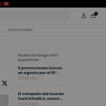
24
0
s
Sobre Khedira
Nuestros blogs más
populares
5 promociones únicas
en agosto por el 10º
Aniversario de
02/08/2026
FlexiSpot
El campeón del mundo
Sami Khedira, nuevo
embajador de
06/03/2026