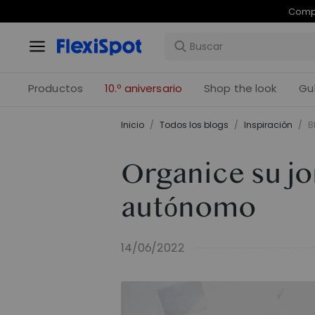
Com
Productos
10.º aniversario
Shop the look
Gu
Inicio
/
Todos los blogs
/
Inspiración
/
B
Organice su jo
autónomo
14/06/2022