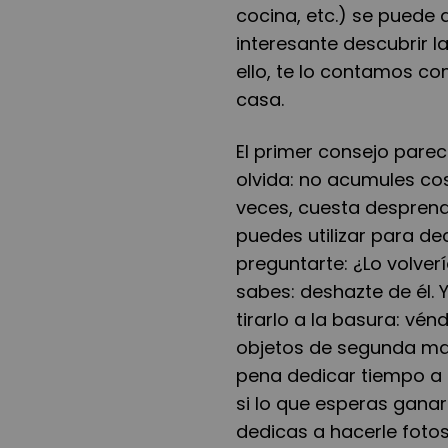
cocina, etc.) se puede
interesante descubrir 
ello, te lo contamos c
casa.
El primer consejo pare
olvida: no acumules cos
veces, cuesta desprend
puedes utilizar para de
preguntarte: ¿Lo volver
sabes: deshazte de él. 
tirarlo a la basura: vén
objetos de segunda man
pena dedicar tiempo a i
si lo que esperas gana
dedicas a hacerle fotos,