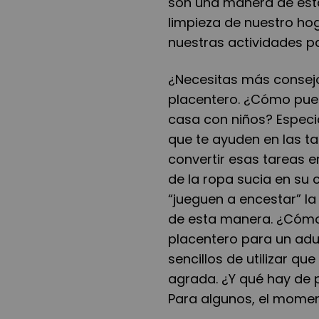
son una manera de esta
limpieza de nuestro hoga
nuestras actividades pa
¿Necesitas más consejos
placentero. ¿Cómo pued
casa con niños? Especi
que te ayuden en las ta
convertir esas tareas e
de la ropa sucia en su 
“jueguen a encestar” l
de esta manera. ¿Cómo
placentero para un adul
sencillos de utilizar q
agrada. ¿Y qué hay de 
Para algunos, el momen