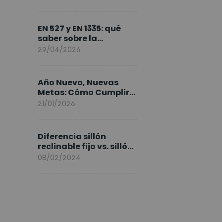
FlexiSpot en Europa
EN 527 y EN 1335: qué
saber sobre la
normativa de los
29/04/2026
escritorios elevables y
sillas ergonómicas
Año Nuevo, Nuevas
Metas: Cómo Cumplir
tus Objetivos Fitness
21/01/2026
Entrenando en Casa
Diferencia sillón
reclinable fijo vs. sillón
elevable
08/02/2024