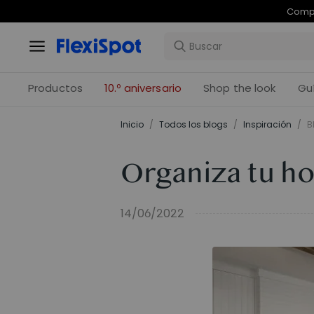
Com
Productos
10.º aniversario
Shop the look
Gu
Inicio
/
Todos los blogs
/
Inspiración
/
B
Organiza tu ho
14/06/2022