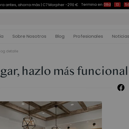
Termina en
pra antes, ahorra más | E7 Plus -200 €
08d
:
13
:
56
:
ía
Sobre Nosotros
Blog
Profesionales
Noticia
log detalle
gar, hazlo más funcional