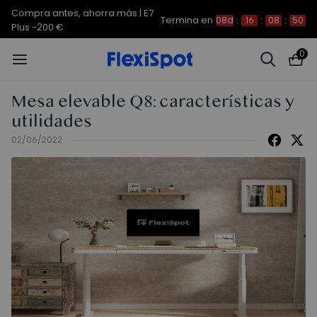
Compra antes, ahorra más | E7
Termina en
08d
:
16
:
08
:
49
Plus -200 €
0
Mesa elevable Q8: características y
utilidades
02/06/2022