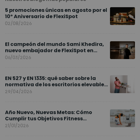
5 promociones únicas en agosto por el
10º Aniversario de FlexiSpot
02/08/2026
El campeón del mundo Sami Khedira,
nuevo embajador de FlexiSpot en
Europa
06/03/2026
EN 527 y EN 1335: qué saber sobre la
normativa de los escritorios elevables
y sillas ergonómicas
29/04/2026
Año Nuevo, Nuevas Metas: Cómo
Cumplir tus Objetivos Fitness
Entrenando en Casa
21/01/2026