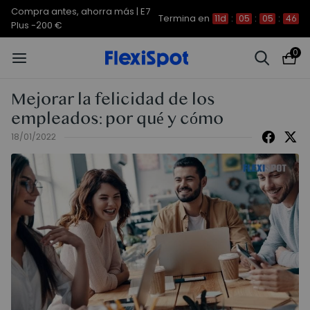
Compra antes, ahorra más | E7
Termina en
11d
:
05
:
05
:
45
Plus -200 €
0
Mejorar la felicidad de los
empleados: por qué y cómo
18/01/2022