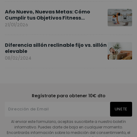
Año Nuevo, Nuevas Metas: Cómo
Cumplir tus Objetivos Fitness
Entrenando en Casa
21/01/2026
Diferencia sillón reclinable fijo vs. sillón
elevable
08/02/2024
Regístrate para obtener 10€ dto
UNETE
Al enviar este formulario, aceptas suscribirte a nuestro boletín
informativo. Puedes darte de baja en cualquier momento.
Encontrarás información sobre la medición del consentimiento, el