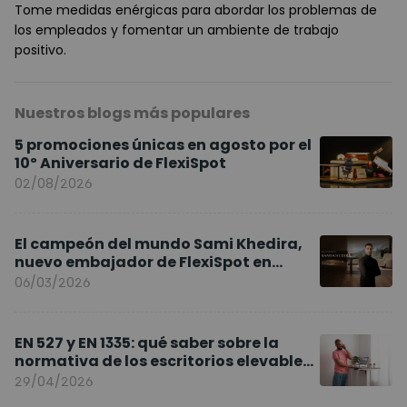
Tome medidas enérgicas para abordar los problemas de
los empleados y fomentar un ambiente de trabajo
positivo.
Nuestros blogs más populares
5 promociones únicas en agosto por el
10º Aniversario de FlexiSpot
02/08/2026
El campeón del mundo Sami Khedira,
nuevo embajador de FlexiSpot en
Europa
06/03/2026
EN 527 y EN 1335: qué saber sobre la
normativa de los escritorios elevables
y sillas ergonómicas
29/04/2026