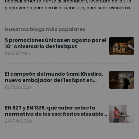
necesariamente frente al ordenador), levántate de la silla
y aprovecha para caminar o, incluso, para subir escaleras.
Nuestros blogs más populares
5 promociones únicas en agosto por el
10º Aniversario de FlexiSpot
02/08/2026
El campeón del mundo Sami Khedira,
nuevo embajador de FlexiSpot en
Europa
06/03/2026
EN 527 y EN 1335: qué saber sobre la
normativa de los escritorios elevables
y sillas ergonómicas
29/04/2026