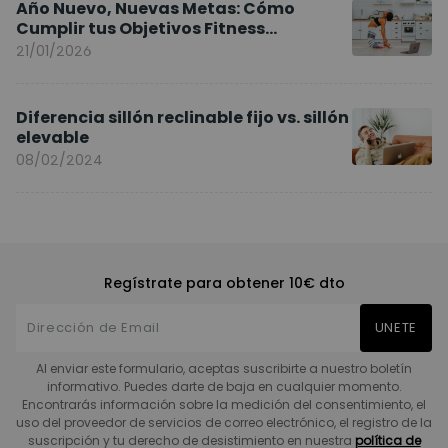
Año Nuevo, Nuevas Metas: Cómo
Cumplir tus Objetivos Fitness
Entrenando en Casa
21/01/2026
Diferencia sillón reclinable fijo vs. sillón
elevable
08/02/2024
Regístrate para obtener 10€ dto
UNETE
Al enviar este formulario, aceptas suscribirte a nuestro boletín
informativo. Puedes darte de baja en cualquier momento.
Encontrarás información sobre la medición del consentimiento, el
uso del proveedor de servicios de correo electrónico, el registro de la
suscripción y tu derecho de desistimiento en nuestra
política de