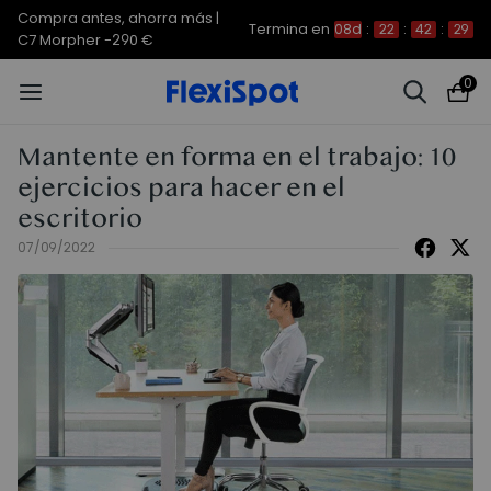
Compra antes, ahorra más |
Termina en
08d
:
22
:
42
:
29
C7 Morpher -290 €
0
Mantente en forma en el trabajo: 10
ejercicios para hacer en el
escritorio
07/09/2022