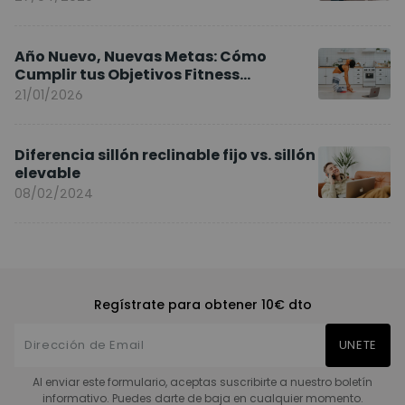
Año Nuevo, Nuevas Metas: Cómo
Cumplir tus Objetivos Fitness
Entrenando en Casa
21/01/2026
Diferencia sillón reclinable fijo vs. sillón
elevable
08/02/2024
Regístrate para obtener 10€ dto
UNETE
Al enviar este formulario, aceptas suscribirte a nuestro boletín
informativo. Puedes darte de baja en cualquier momento.