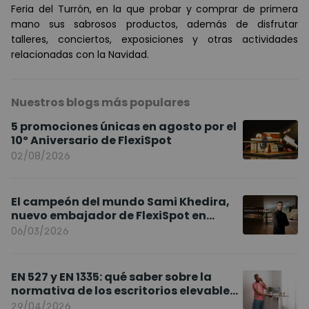
Feria del Turrón, en la que probar y comprar de primera
mano sus sabrosos productos, además de disfrutar
talleres, conciertos, exposiciones y otras actividades
relacionadas con la Navidad.
Nuestros blogs más populares
5 promociones únicas en agosto por el
10º Aniversario de FlexiSpot
02/08/2026
El campeón del mundo Sami Khedira,
nuevo embajador de FlexiSpot en
Europa
06/03/2026
EN 527 y EN 1335: qué saber sobre la
normativa de los escritorios elevables
y sillas ergonómicas
29/04/2026