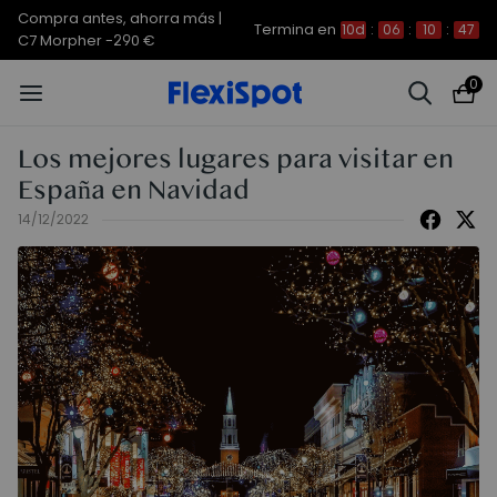
Compra antes, ahorra más |
Termina en
10d
:
06
:
10
:
47
C7 Morpher -290 €
0
Los mejores lugares para visitar en
España en Navidad
14/12/2022