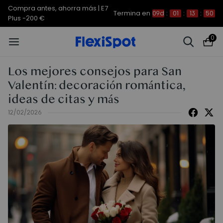
Compra antes, ahorra más | E7
Termina en
09d
:
01
:
13
:
50
Plus -200 €
0
Los mejores consejos para San
Valentín: decoración romántica,
ideas de citas y más
12/02/2026