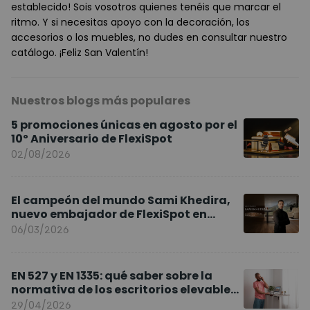
establecido! Sois vosotros quienes tenéis que marcar el
ritmo. Y si necesitas apoyo con la decoración, los
accesorios o los muebles, no dudes en consultar nuestro
catálogo. ¡Feliz San Valentín!
Nuestros blogs más populares
5 promociones únicas en agosto por el
10º Aniversario de FlexiSpot
02/08/2026
El campeón del mundo Sami Khedira,
nuevo embajador de FlexiSpot en
Europa
06/03/2026
EN 527 y EN 1335: qué saber sobre la
normativa de los escritorios elevables
y sillas ergonómicas
29/04/2026