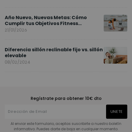
Año Nuevo, Nuevas Metas: Cómo
Cumplir tus Objetivos Fitness
Entrenando en Casa
21/01/2026
Diferencia sillón reclinable fijo vs. sillón
elevable
08/02/2024
Regístrate para obtener 10€ dto
UNETE
Al enviar este formulario, aceptas suscribirte a nuestro boletín
informativo. Puedes darte de baja en cualquier momento.