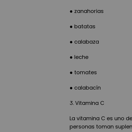
● zanahorias
● batatas
● calabaza
● leche
● tomates
● calabacín
3. Vitamina C
La vitamina C es uno d
personas toman suplem