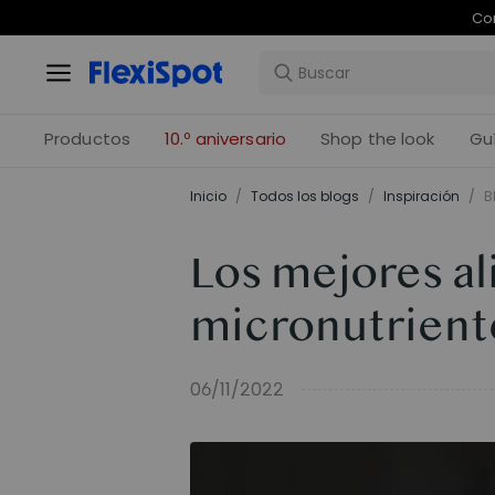
Com
Productos
10.º aniversario
Shop the look
Gu
Inicio
/
Todos los blogs
/
Inspiración
/
B
Los mejores a
micronutrient
06/11/2022