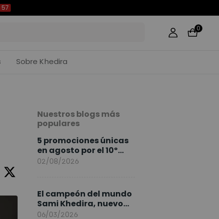
56
0
s
Sobre Khedira
Nuestros blogs más
populares
5 promociones únicas
en agosto por el 10º
Aniversario de
02/08/2026
FlexiSpot
El campeón del mundo
Sami Khedira, nuevo
embajador de
06/03/2026