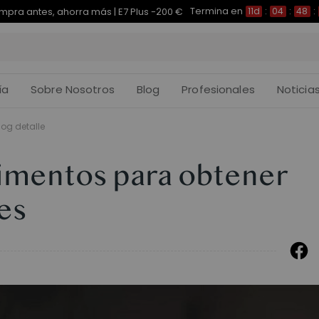
Termina en
pra antes, ahorra más | E7 Plus -200 €
11d
:
04
:
48
:
ía
Sobre Nosotros
Blog
Profesionales
Noticia
log detalle
limentos para obtener
es