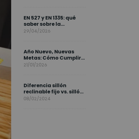
FlexiSpot en Europa
EN 527 y EN 1335: qué
saber sobre la
normativa de los
29/04/2026
escritorios elevables y
sillas ergonómicas
Año Nuevo, Nuevas
Metas: Cómo Cumplir
tus Objetivos Fitness
21/01/2026
Entrenando en Casa
Diferencia sillón
reclinable fijo vs. sillón
elevable
08/02/2024