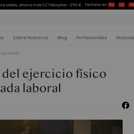
Termina en
pra antes, ahorra más | E7 Plus -200 €
11d
:
02
:
44
:
ía
Sobre Nosotros
Blog
Profesionales
Noticia
log detalle
del ejercicio físico
nada laboral