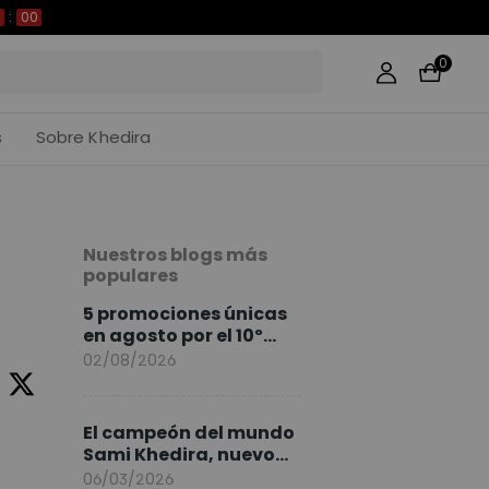
59
0
s
Sobre Khedira
Nuestros blogs más
populares
5 promociones únicas
en agosto por el 10º
Aniversario de
02/08/2026
FlexiSpot
El campeón del mundo
Sami Khedira, nuevo
embajador de
06/03/2026