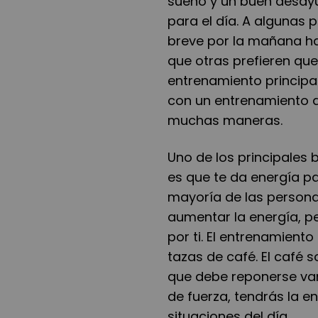
sueño y un buen desay
para el día. A algunas
breve por la mañana ha
que otras prefieren qu
entrenamiento principal
con un entrenamiento d
muchas maneras.
Uno de los principales 
es que te da energía pa
mayoría de las person
aumentar la energía, p
por ti. El entrenamien
tazas de café. El café
que debe reponerse var
de fuerza, tendrás la e
situaciones del día.