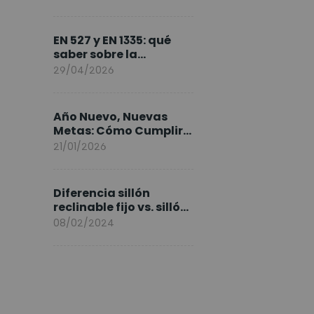
FlexiSpot en Europa
EN 527 y EN 1335: qué
saber sobre la
normativa de los
29/04/2026
escritorios elevables y
sillas ergonómicas
Año Nuevo, Nuevas
Metas: Cómo Cumplir
tus Objetivos Fitness
21/01/2026
Entrenando en Casa
Diferencia sillón
reclinable fijo vs. sillón
elevable
08/02/2024