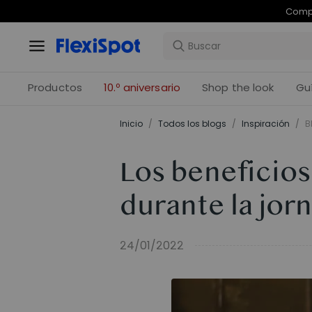
Com
Productos
10.º aniversario
Shop the look
Gu
Inicio
/
Todos los blogs
/
Inspiración
/
B
Los beneficios 
durante la jor
24/01/2022