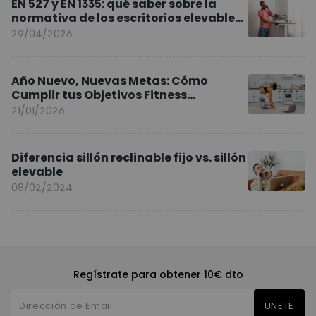
EN 527 y EN 1335: qué saber sobre la
normativa de los escritorios elevables
y sillas ergonómicas
29/04/2026
Año Nuevo, Nuevas Metas: Cómo
Cumplir tus Objetivos Fitness
Entrenando en Casa
21/01/2026
Diferencia sillón reclinable fijo vs. sillón
elevable
08/02/2024
Regístrate para obtener 10€ dto
UNETE