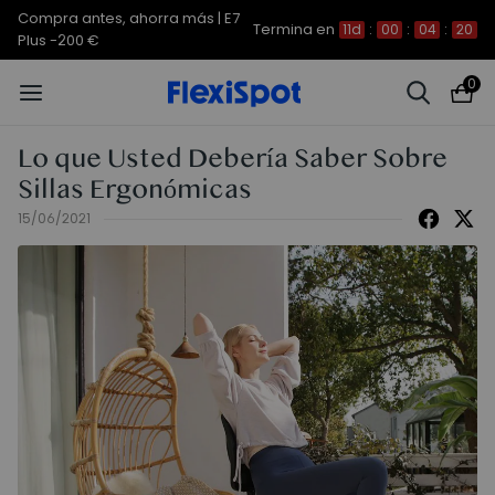
Compra antes, ahorra más | E7
Termina en
11d
:
00
:
04
:
20
Plus -200 €
0
Lo que Usted Debería Saber Sobre
Sillas Ergonómicas
15/06/2021