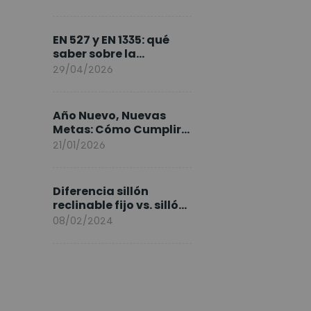
FlexiSpot en Europa
EN 527 y EN 1335: qué
saber sobre la
normativa de los
29/04/2026
escritorios elevables y
sillas ergonómicas
Año Nuevo, Nuevas
Metas: Cómo Cumplir
tus Objetivos Fitness
21/01/2026
Entrenando en Casa
Diferencia sillón
reclinable fijo vs. sillón
elevable
08/02/2024