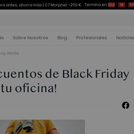
Termina en
pra antes, ahorra más | E7 Plus -200 €
10d
:
14
:
51
:
ía
Sobre Nosotros
Blog
Profesionales
Noticia
log detalle
cuentos de Black Friday
tu oficina!