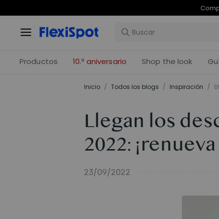
Com
Productos
10.º aniversario
Shop the look
Gu
Inicio
/
Todos los blogs
/
Inspiración
/
B
Llegan los des
2022: ¡renueva 
23/09/2022