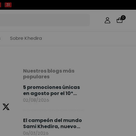
30
0
s
Sobre Khedira
Nuestros blogs más
populares
5 promociones únicas
en agosto por el 10º
Aniversario de
02/08/2026
FlexiSpot
El campeón del mundo
Sami Khedira, nuevo
embajador de
06/03/2026