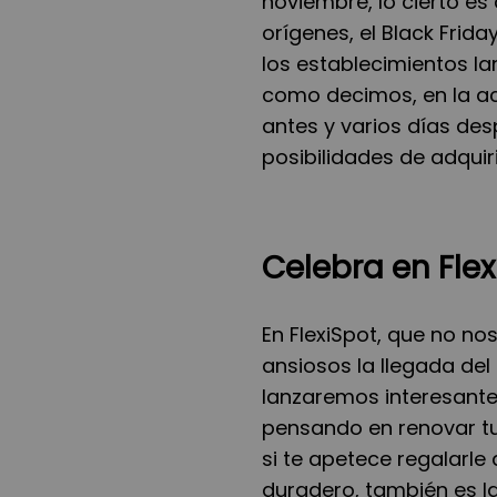
noviembre, lo cierto e
orígenes, el Black Frid
los establecimientos l
como decimos, en la act
antes y varios días des
posibilidades de adquiri
Celebra en Flex
En FlexiSpot, que no n
ansiosos la llegada del 
lanzaremos interesantes
pensando en renovar t
si te apetece regalarle 
duradero, también es l