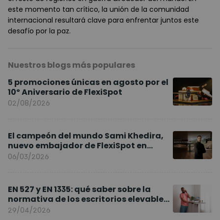
este momento tan crítico, la unión de la comunidad
internacional resultará clave para enfrentar juntos este
desafío por la paz.
Nuestros blogs más populares
5 promociones únicas en agosto por el
10º Aniversario de FlexiSpot
02/08/2026
El campeón del mundo Sami Khedira,
nuevo embajador de FlexiSpot en
Europa
06/03/2026
EN 527 y EN 1335: qué saber sobre la
normativa de los escritorios elevables
y sillas ergonómicas
29/04/2026