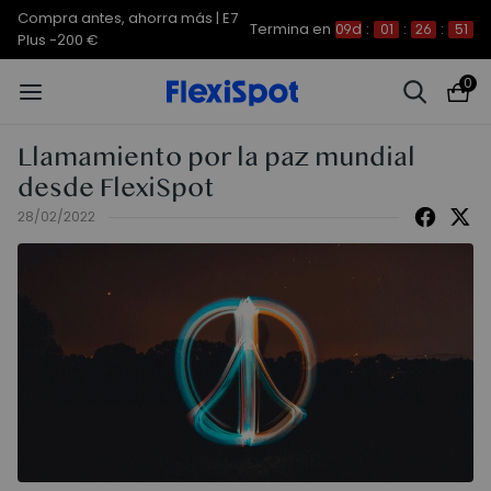
Compra antes, ahorra más | E7
Termina en
09d
:
01
:
26
:
51
Plus -200 €
0
Llamamiento por la paz mundial
desde FlexiSpot
28/02/2022