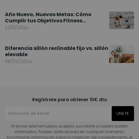
Año Nuevo, Nuevas Metas: Cómo
Cumplir tus Objetivos Fitness
Entrenando en Casa
21/01/2026
Diferencia sillón reclinable fijo vs. sillón
elevable
08/02/2024
Regístrate para obtener 10€ dto
UNETE
Al enviar este formulario, aceptas suscribirte a nuestro boletín
informativo. Puedes darte de baja en cualquier momento.
Encontrarás información sobre la medición del consentimiento, el