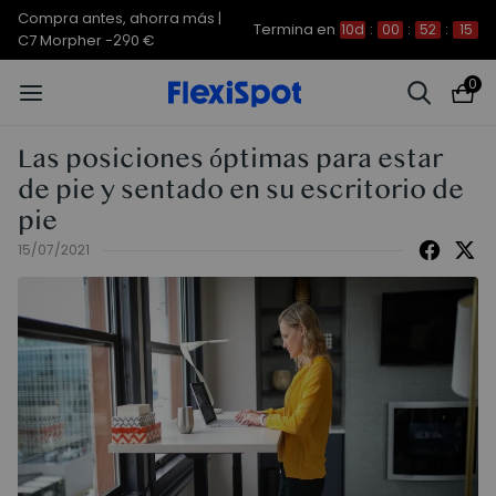
Compra antes, ahorra más |
Termina en
10d
:
00
:
52
:
15
C7 Morpher -290 €
0
Las posiciones óptimas para estar
de pie y sentado en su escritorio de
pie
15/07/2021