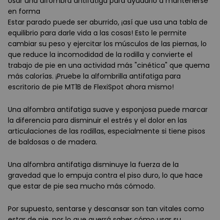
Usar una alfombra antifatiga para ayudarlo a mantenerse
en forma
Estar parado puede ser aburrido, ¡así que usa una tabla de
equilibrio para darle vida a las cosas! Esto le permite
cambiar su peso y ejercitar los músculos de las piernas, lo
que reduce la incomodidad de la rodilla y convierte el
trabajo de pie en una actividad más "cinética" que quema
más calorías. ¡Pruebe la alfombrilla antifatiga para
escritorio de pie MT1B de FlexiSpot ahora mismo!
Una alfombra antifatiga suave y esponjosa puede marcar
la diferencia para disminuir el estrés y el dolor en las
articulaciones de las rodillas, especialmente si tiene pisos
de baldosas o de madera.
Una alfombra antifatiga disminuye la fuerza de la
gravedad que lo empuja contra el piso duro, lo que hace
que estar de pie sea mucho más cómodo.
Por supuesto, sentarse y descansar son tan vitales como
estar de pie, por lo que querrá saber cómo usar su