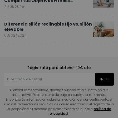
Cumplir tus Objetivos Fitness
Entrenando en Casa
21/01/2026
Diferencia sillón reclinable fijo vs. sillón
elevable
08/02/2024
Regístrate para obtener 10€ dto
UNETE
Al enviar este formulario, aceptas suscribirte a nuestro boletín
informativo. Puedes darte de baja en cualquier momento.
Encontrarás información sobre la medición del consentimiento, el
uso del proveedor de servicios de correo electrónico, el registro de la
suscripción y tu derecho de desistimiento en nuestra
política de
privacidad.