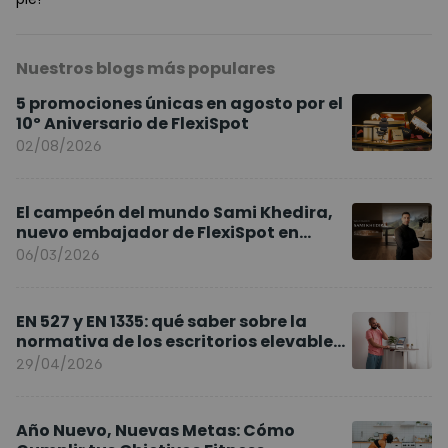
Nuestros blogs más populares
5 promociones únicas en agosto por el
10º Aniversario de FlexiSpot
02/08/2026
El campeón del mundo Sami Khedira,
nuevo embajador de FlexiSpot en
Europa
06/03/2026
EN 527 y EN 1335: qué saber sobre la
normativa de los escritorios elevables
y sillas ergonómicas
29/04/2026
Año Nuevo, Nuevas Metas: Cómo