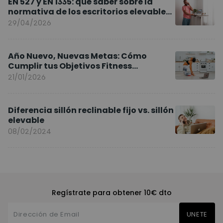
EN 527 y EN 1335: qué saber sobre la
normativa de los escritorios elevables
y sillas ergonómicas
29/04/2026
Año Nuevo, Nuevas Metas: Cómo
Cumplir tus Objetivos Fitness
Entrenando en Casa
21/01/2026
Diferencia sillón reclinable fijo vs. sillón
elevable
08/02/2024
Regístrate para obtener 10€ dto
UNETE