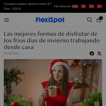
Compra antes, ahorra más | E7
Termina en
08d
:
15
:
00
:
46
Plus -200 €
0
Las mejores formas de disfrutar de
los fríos días de invierno trabajando
desde casa
09/12/2021