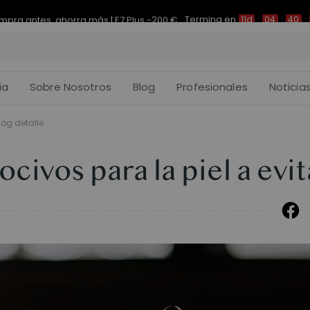
Termina en
pra antes, ahorra más | E7 Plus -200 €
11d
:
04
:
40
:
ía
Sobre Nosotros
Blog
Profesionales
Noticia
log detalle
civos para la piel a evit