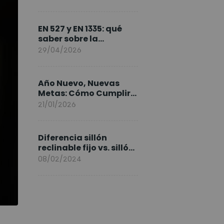
FlexiSpot en Europa
EN 527 y EN 1335: qué
saber sobre la
normativa de los
29/04/2026
escritorios elevables y
sillas ergonómicas
Año Nuevo, Nuevas
Metas: Cómo Cumplir
tus Objetivos Fitness
21/01/2026
Entrenando en Casa
Diferencia sillón
reclinable fijo vs. sillón
elevable
08/02/2024