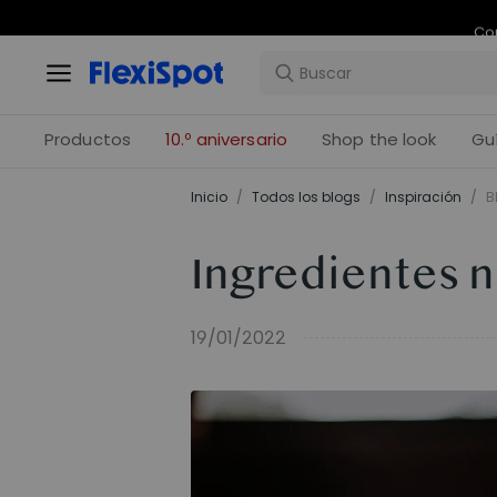
Com
Productos
10.º aniversario
Shop the look
Gu
Inicio
/
Todos los blogs
/
Inspiración
/
B
Ingredientes no
19/01/2022