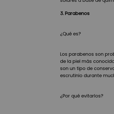
solares a base de quím
3. Parabenos
¿Qué es?
Los parabenos son prob
de la piel más conocid
son un tipo de conserva
escrutinio durante muc
¿Por qué evitarlos?