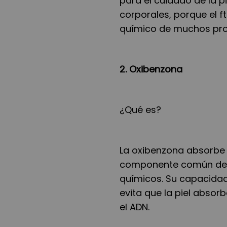
para el cuidado de la p
corporales, porque el f
químico de muchos pr
2. Oxibenzona
¿Qué es?
La oxibenzona absorbe l
componente común de l
químicos. Su capacidad 
evita que la piel absor
el ADN.