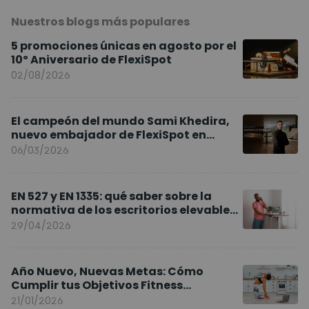
Nuestros blogs más populares
5 promociones únicas en agosto por el
10º Aniversario de FlexiSpot
02/08/2026
El campeón del mundo Sami Khedira,
nuevo embajador de FlexiSpot en
Europa
06/03/2026
EN 527 y EN 1335: qué saber sobre la
normativa de los escritorios elevables
y sillas ergonómicas
29/04/2026
Año Nuevo, Nuevas Metas: Cómo
Cumplir tus Objetivos Fitness
Entrenando en Casa
21/01/2026