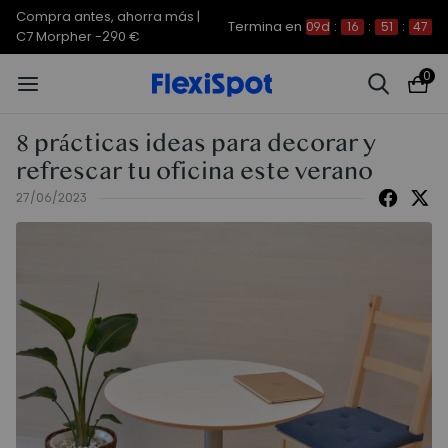
Compra antes, ahorra más |
Termina en
09d
:
16
:
51
:
47
C7 Morpher -290 €
0
8 prácticas ideas para decorar y
refrescar tu oficina este verano
27/06/2023