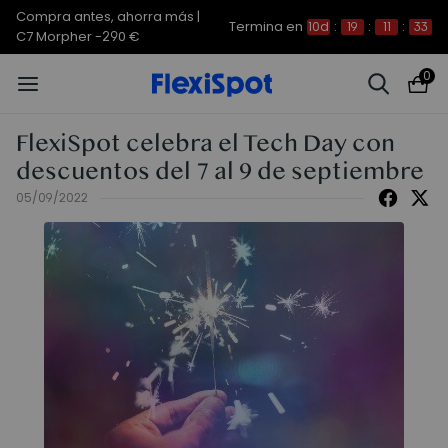
Compra antes, ahorra más |
Termina en
10d
:
19
:
11
:
33
C7 Morpher -290 €
0
FlexiSpot celebra el Tech Day con
descuentos del 7 al 9 de septiembre
05/09/2022