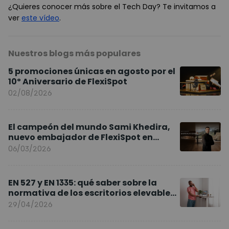
¿Quieres conocer más sobre el Tech Day? Te invitamos a
ver
este vídeo
.
Nuestros blogs más populares
5 promociones únicas en agosto por el
10º Aniversario de FlexiSpot
02/08/2026
El campeón del mundo Sami Khedira,
nuevo embajador de FlexiSpot en
Europa
06/03/2026
EN 527 y EN 1335: qué saber sobre la
normativa de los escritorios elevables
y sillas ergonómicas
29/04/2026