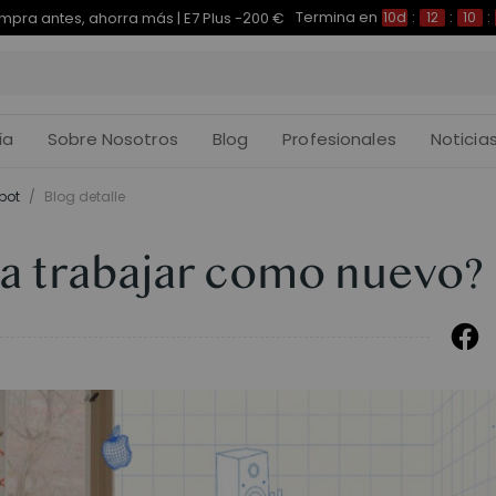
Termina en
pra antes, ahorra más | E7 Plus -200 €
10d
:
12
:
10
:
ía
Sobre Nosotros
Blog
Profesionales
Noticia
pot
/
Blog detalle
ara trabajar como nuevo?