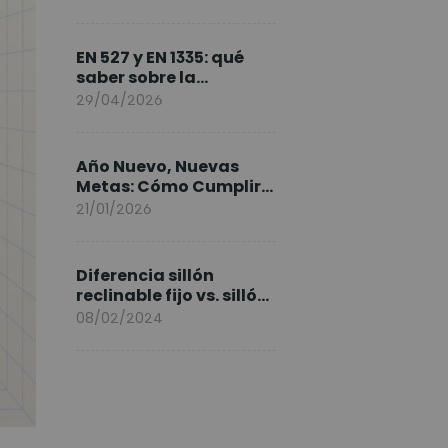
FlexiSpot en Europa
EN 527 y EN 1335: qué
saber sobre la
normativa de los
29/04/2026
escritorios elevables y
sillas ergonómicas
Año Nuevo, Nuevas
Metas: Cómo Cumplir
tus Objetivos Fitness
21/01/2026
Entrenando en Casa
Diferencia sillón
reclinable fijo vs. sillón
elevable
08/02/2024