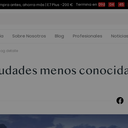
Termina en
pra antes, ahorra más | E7 Plus -200 €
09d
:
04
:
45
:
ía
Sobre Nosotros
Blog
Profesionales
Noticia
log detalle
iudades menos conocid