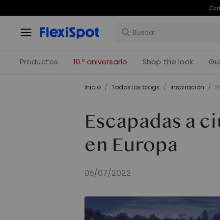
Com
Productos
10.º aniversario
Shop the look
Gu
Inicio
/
Todos los blogs
/
Inspiración
/
B
Escapadas a c
en Europa
06/07/2022