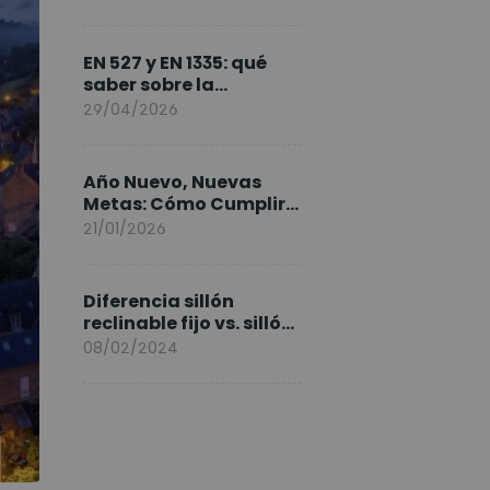
FlexiSpot en Europa
EN 527 y EN 1335: qué
saber sobre la
normativa de los
29/04/2026
escritorios elevables y
sillas ergonómicas
Año Nuevo, Nuevas
Metas: Cómo Cumplir
tus Objetivos Fitness
21/01/2026
Entrenando en Casa
Diferencia sillón
reclinable fijo vs. sillón
elevable
08/02/2024