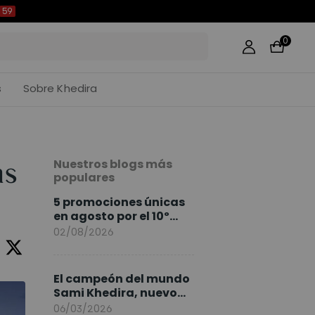
58
0
s
Sobre Khedira
Nuestros blogs más
as
populares
5 promociones únicas
en agosto por el 10º
Aniversario de
02/08/2026
FlexiSpot
El campeón del mundo
Sami Khedira, nuevo
embajador de
06/03/2026