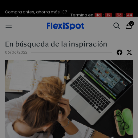
Compra antes, ahorra más | E7
Termina en
11d
:
19
:
56
:
44
Plus -200 €
0
En búsqueda de la inspiración
06/06/2022