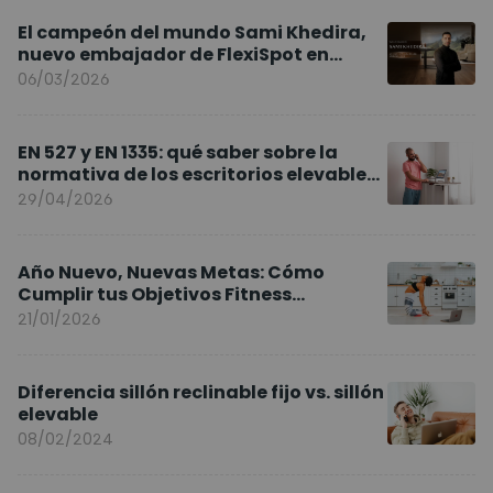
El campeón del mundo Sami Khedira,
nuevo embajador de FlexiSpot en
Europa
06/03/2026
EN 527 y EN 1335: qué saber sobre la
normativa de los escritorios elevables
y sillas ergonómicas
29/04/2026
Año Nuevo, Nuevas Metas: Cómo
Cumplir tus Objetivos Fitness
Entrenando en Casa
21/01/2026
Diferencia sillón reclinable fijo vs. sillón
elevable
08/02/2024