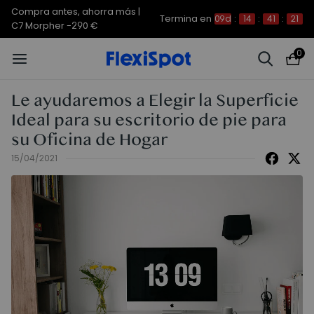
Compra antes, ahorra más | E7
Termina en
09d
:
14
:
41
:
20
Plus -200 €
0
Le ayudaremos a Elegir la Superficie
Ideal para su escritorio de pie para
su Oficina de Hogar
15/04/2021