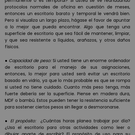
permanente o es temporal? Si usted se ve reanudando
protocolos normales de oficina en cuestión de meses,
entonces un escritorio barato y temporal le vendrá bien.
Pero si visualiza un largo plazo, hágase el favor de apuntar
a lo mejor que pueda encontrar. Algo que tenga una
superficie de escritorio que sea fácil de mantener, limpiar,
y que sea resistente a líquidos, arañazos, y otros daños
físicos.
●
Capacidad de peso:
Si usted tiene un enorme ordenador
de escritorio para el manejo de sus asignaciones,
entonces, lo mejor para usted será evitar un escritorio
basado en vidrio, ya que lo más probable es que se rompa
si usted no tiene cuidado. Cuanto más peso tenga, más
fuerte debería ser la superficie. Piense en madera dura,
MDF o bambú. Estos pueden tener la resistencia suficiente
para sostener ciertos pesos sin llegar a desmoronarse.
●
El propósito:
¿Cuántas horas planea trabajar por día?
¿Usa el escritorio para otras actividades como leer o
dibujar aparte de escribir? El propósito de uso para su