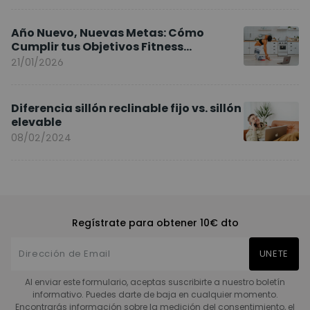
Año Nuevo, Nuevas Metas: Cómo
Cumplir tus Objetivos Fitness
Entrenando en Casa
21/01/2026
Diferencia sillón reclinable fijo vs. sillón
elevable
08/02/2024
Regístrate para obtener 10€ dto
UNETE
Al enviar este formulario, aceptas suscribirte a nuestro boletín
informativo. Puedes darte de baja en cualquier momento.
Encontrarás información sobre la medición del consentimiento, el