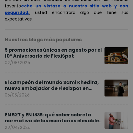
favorito
eche un vistazo a nuestro sitio web y con
seguridad,
, usted encontrara algo que llene sus
expectativas.
Nuestros blogs más populares
5 promociones únicas en agosto por el
10º Aniversario de FlexiSpot
02/08/2026
El campeón del mundo Sami Khedira,
nuevo embajador de FlexiSpot en
Europa
06/03/2026
EN 527 y EN 1335: qué saber sobre la
normativa de los escritorios elevables
y sillas ergonómicas
29/04/2026